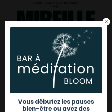
Boost leadership mensuel
Vous débutez les pauses
bien-être ou avez des
Partons du principe où vous avez le potentiel d'être