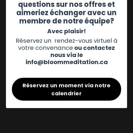
questions sur nos offres et
pleinement satisfait.
aimeriez échanger avec un
Activer votre leadership vous permet de vous
membre de notre équipe?
positionner dans une perspective où vous avez le
Avec plaisir!
pouvoir sur votre vie.
Réservez un rendez-vous virtuel à
1 fois par mois, participez à une séance de 30
votre convenance
ou contactez
minutes pour déployer, nourrir, renforcer votre
nous via le
leadership conscient.
info@bloommeditation.ca
inspirant et outillant, cette séance permet de se
Réservez un moment via notre
recentrer sur notre position, notre attitude de
calendrier
leadership conscient de façon intentionnelle