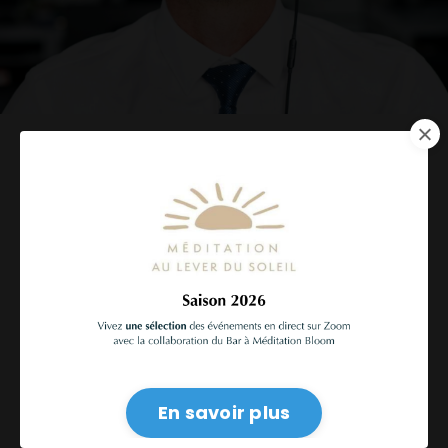
Prévenir l
es facteurs de
risques psychologiques des
équipes
est une priorité
stratégique!
En savoir plus