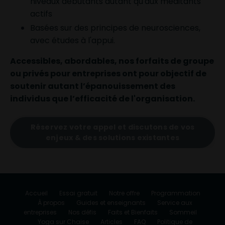
niveaux débutants autant qu'aux méditants
actifs
Basées sur des principes de neurosciences,
avec études à l'appui.
Accessibles, abordables, nos forfaits de groupe
ou privés pour entreprises ont pour objectif de
soutenir autant l’épanouissement des
individus que l’efficacité de l'organisation.
Réservez votre appel et discutons de vos
enjeux & des solutions existantes
Accueil
Essai gratuit
Notre offre
Programmation
À propos
Guides et enseignants
Service aux
entreprises
Nos défis
Faits et Bienfaits
Sommeil
Yoga sur Chaise
Articles
FAQ
Politique de