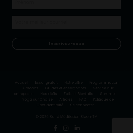
Inscrivez-vous
Accueil
Essai gratuit
Notre offre
Programmation
À propos
Guides et enseignants
Service aux
entreprises
Nos défis
Faits et Bienfaits
Sommeil
Yoga sur Chaise
Articles
FAQ
Politique de
Confidentialité
Se connecter
© 2026 Bar à Méditation BloomTM