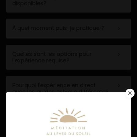
disponibles?
À quel moment puis-je pratiquer?
Quelles sont les options pour
l’expérience requise?
Pourquoi l'expérience en direct
avec les guides est-elle différente?
Où puis-je pratiquer?