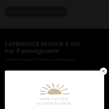
Je participe au programme
EXPÉRIENCE RETOUR À SOI
Par 8 enseignants
Cette série est offerte en rediffusion.
Un événement virtuel de plusieurs rendez-vous qui
vous accompagne à créer intentionnellement
votre
année.
Une série de moments bienveillants, porteurs de
sens dans lesquels vous serez invité par des guides
inspirants, à vous déposer, vous laisser inspirer,