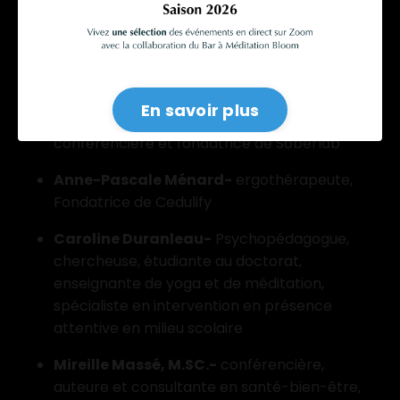
prendre soin de vous et créer des moments qui
seront les piliers intentionnels votre année.
Laurence Dégarie-
Maman Lumière, Coach
en parentalité consciente
En savoir plus
Éliane Gagnon-
Comédienne, auteur,
conférencière et fondatrice de Soberlab
Anne-Pascale Ménard-
ergothérapeute,
Fondatrice de Cedulify
Caroline Duranleau-
Psychopédagogue,
chercheuse, étudiante au doctorat,
enseignante de yoga et de méditation,
spécialiste en intervention en présence
attentive en milieu scolaire
Mireille Massé, M.SC.-
conférencière,
auteure et consultante en santé-bien-être,