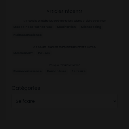
Articles récents
Microdosing et méditation, expérimentations, science et pleine conscience
Medecinesalternatives
Meditation
Microdosing
Pleineconscience
Et si bouger 15 minutes changeait vraiment votre journée?
Mouvement
Pauses
Pourquoi romantiser sa vie?
Pleineconscience
Romantiser
Selfcare
Catégories