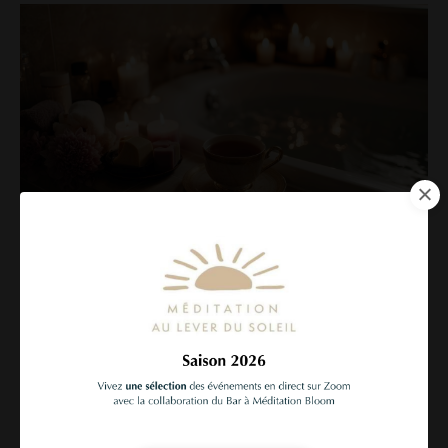
Pourquoi romantiser sa vie?
Pleineconscience
Romantiser
Selfcare
Romantiser sa vie, une manière consciente
d’habiter son quotidien
Une manière de vivre qui ne cherche pas
l’extraordinaire… et qui, pourtant, trans...