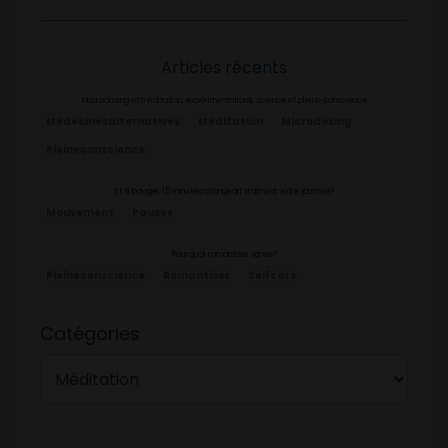
Articles récents
Microdosing et méditation, expérimentations, science et pleine conscience
Medecinesalternatives
Meditation
Microdosing
Pleineconscience
Et si bouger 15 minutes changeait vraiment votre journée?
Mouvement
Pauses
Pourquoi romantiser sa vie?
Pleineconscience
Romantiser
Selfcare
Catégories